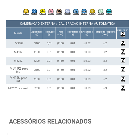
CALIBRAÇÃO EXTERNA / CALIBRAÇÃO INTERNA AUTOMÁTICA
INMETRO
Capacidade
Resolução
Prato
Repetibilidade
Linearidade
Tempo de resposta
Modelo
(g)
(g)
(mm)
(g)
(g)
(sec.)
M3102
3100
0,01
Ø 160
0,01
± 0.02
≤ 2
M4102
4100
0.01
Ø 160
0,01
± 0.03
≤ 2
M5202
5200
0.01
Ø 160
0,01
± 0.03
≤ 3
M3102
peso
3100
0.01
Ø 160
0,01
± 0.02
≤ 2
int.
M410
2
peso
4100
0.01
Ø 160
0,01
± 0.03
≤ 2
int.
M5202
peso int.
5200
0.01
Ø 160
0,01
± 0.03
≤ 3
ACESSÓRIOS RELACIONADOS